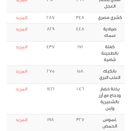
العجل
كشري مصري
348
287
المزيد
صيادية
448
829
المزيد
سمك
كفتة
171
437
المزيد
بالطحينة
شامية
بانكيك
158
275
المزيد
العنب البري
يخنة خضار
1046
1421
المزيد
ودجاج مع أرز
بالشعيرية
ولبن
غموس
327
198
المزيد
الحمص