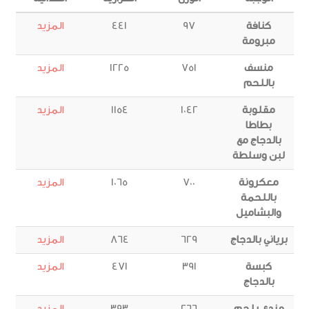
كنافة
97
441
المزيد
مبرومة
منسف
751
1225
المزيد
باللحم
مقلوبة
1042
1154
المزيد
بطاطا
بالدجاج مع
لبن وسلطة
معكرونة
700
1065
المزيد
باللحمة
والبشاميل
برياني بالدجاج
629
864
المزيد
كبسة
391
471
المزيد
بالدجاج
مندي بلحم
266
393
المزيد