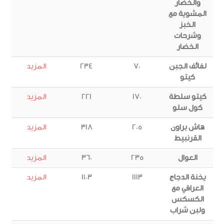
والخضار
المشوية مع
الخبز
وشرحات
الخضار
لفائف الجبن
70
234
المزيد
كيتو
كيتو سلطة
170
221
المزيد
كول سلو
هاش براون
205
318
المزيد
القرنبيط
العوال
235
360
المزيد
يخنة الدجاج
1113
1103
المزيد
العراقي مع
الكسكس
ولبن شراب